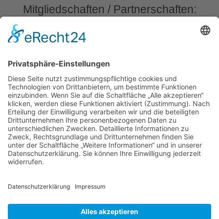
Mitgliedschaften / Partnerschaften:
Praxis für Osteopathie und Kinderosteopathie
Dr. med. Z. Kaniewski
Feuerbachstr. 9
51377 Leverkusen
Tel.: 0214 45 234
Fax: 0214 / 45 228
E-Mail :
praxis@osteopathie-kaniewski.de
TERMINVEREINBARUNG